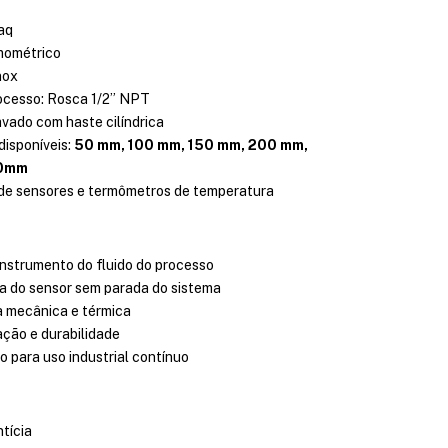
aq
mométrico
nox
ocesso: Rosca 1/2” NPT
vado com haste cilíndrica
isponíveis:
50 mm, 100 mm, 150 mm, 200 mm,
00mm
de sensores e termômetros de temperatura
instrumento do fluido do processo
da do sensor sem parada do sistema
ia mecânica e térmica
ção e durabilidade
 para uso industrial contínuo
ntícia