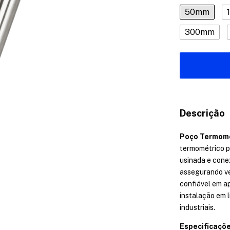
50mm
300mm
Descrição
Poço Termomé
termométrico po
usinada e cone
assegurando ve
confiável em ap
instalação em 
industriais.
Especificaçõe