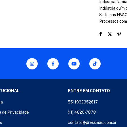
Indústria farm
Indústria quími
Sistemas HVA
Processos com v
TUCIONAL
ENTRE EM CONTATO
sa
5511932352617
a de Privacidade
(11) 4826-7878
to
contato@pressmaq.com.br