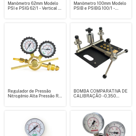
Manômetro 62mm Modelo
Manômetro 100mm Modelo
PSI e PSIG 62/1 - Vertical R.
PSIB e PSIBG 100/1 -
1/4" NPT
Vertical R. 1/2" NPT
Regulador de Pressão
BOMBA COMPARATIVA DE
Nitrogênio Alta Pressão RI-
CALIBRAÇÃO -0,350
740 - Famabras
KGF/CM² + 1200 KGF/CM²