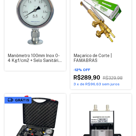
Manômetro 100mm Inox 0-
Maçarico de Corte |
4 Kgf/cm2 + Selo Sanitário
FAMABRAS
Tc 1.1/2
-
12
%
OFF
R$289,90
R$329,98
3
x
de
R$96,63
sem juros
GRÁTIS