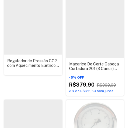
Regulador de Pressão CO2
Maçarico De Corte Cabeça
com Aquecimento Elétríco
Cortadora 201 (3 Canos)
220V
Famabras
-
5
%
OFF
R$379,90
R$399,99
3
x
de
R$126,63
sem juros