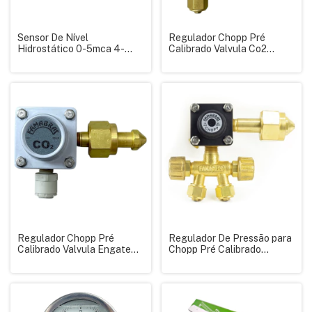
Sensor De Nível
Regulador Chopp Pré
Hidrostático 0-5mca 4-
Calibrado Valvula Co2
20ma Cabo Pvc 5m
Famabras
110v/220v
Regulador Chopp Pré
Regulador De Pressão para
Calibrado Valvula Engate
Chopp Pré Calibrado
Rápido Famabras
FR430/H2,5 Saída Dupla