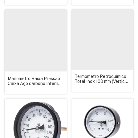
Kgf/cm² c/ Glicerina
Termômetro Petroquímico
Manômetro Baixa Pressão
Total Inox 100 mm (Vertical)
Caixa Aço carbono Internos
R. 1/2 NPT Esc 0-100 C
em Latão