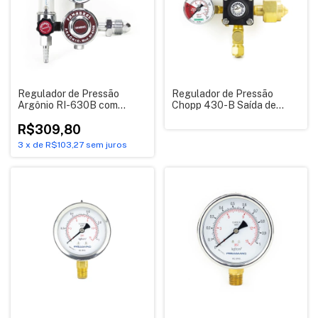
Regulador de Pressão
Regulador de Pressão
Argônio RI-630B com
Chopp 430-B Saída de
fluxomêtro - Famabras
Registro Simples -
R$309,80
Famabras
3
x
de
R$103,27
sem juros