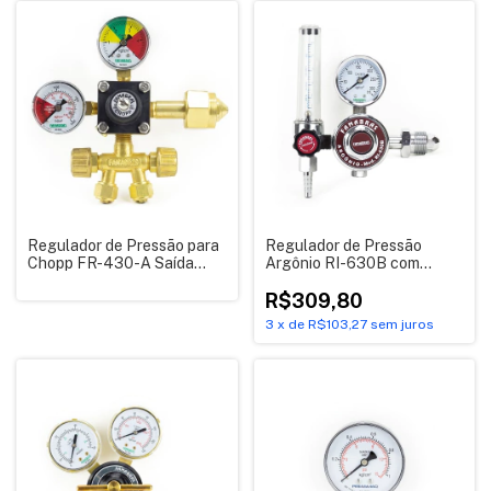
Regulador de Pressão para
Regulador de Pressão
Chopp FR-430-A Saída
Argônio RI-630B com
Dupla
fluxomêtro - Famabras
R$309,80
3
x
de
R$103,27
sem juros