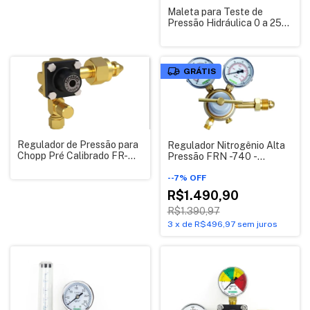
Maleta para Teste de
Pressão Hidráulica 0 a 250
Bar; 0 a 400 Bar; 0 a 600
Bar
GRÁTIS
Regulador de Pressão para
Regulador Nitrogênio Alta
Chopp Pré Calibrado FR-
Pressão FRN -740 -
430/HS Saída Registro
Famabras 3000 PSI / 200
Simples
KG
-
-7
%
OFF
R$1.490,90
R$1.390,97
3
x
de
R$496,97
sem juros