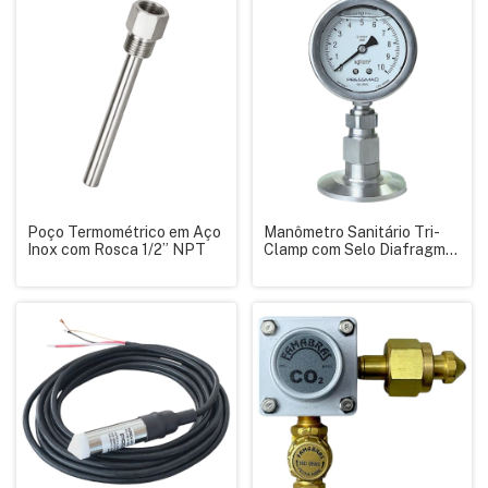
Poço Termométrico em Aço
Manômetro Sanitário Tri-
Inox com Rosca 1/2” NPT
Clamp com Selo Diafragma
0–10 kgf/cm² Inox