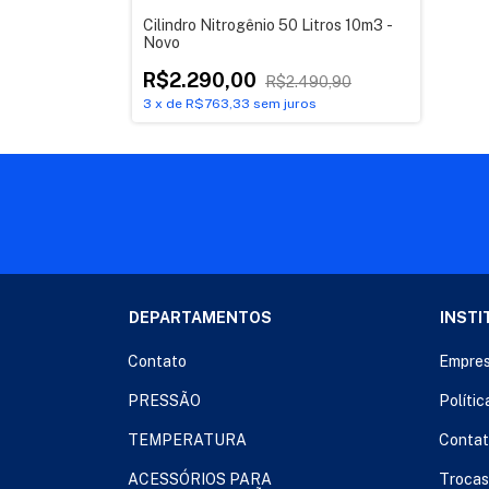
Cilindro Nitrogênio 50 Litros 10m3 -
Novo
R$2.290,00
R$2.490,90
3
x
de
R$763,33
sem juros
DEPARTAMENTOS
INSTI
Contato
Empre
PRESSÃO
Polític
TEMPERATURA
Conta
ACESSÓRIOS PARA
Trocas