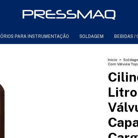
ÓRIOS PARA INSTRUMENTAÇÃO
SOLDAGEM
BEBIDAS /
Início
>
Soldag
Com Válvula Top
Cili
Litr
Válv
Capa
Carg