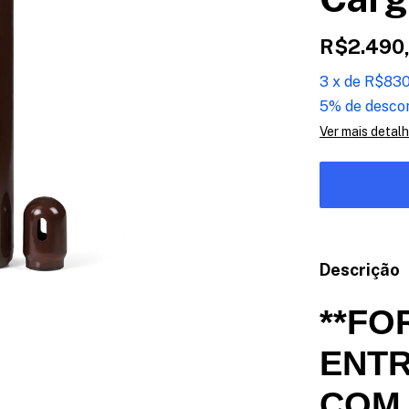
R$2.490
3
x
de
R$830
5% de desco
Ver mais detal
Descrição
**FO
ENT
COM