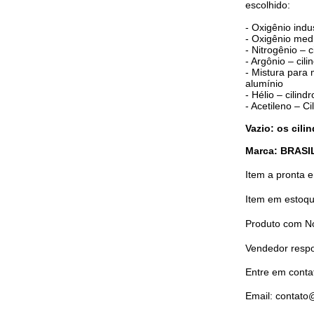
escolhido:
- Oxigênio indus
- Oxigênio medi
- Nitrogênio – c
- Argônio – cil
- Mistura para 
alumínio
- Hélio – cilind
- Acetileno – C
Vazio: os cili
Marca: BRASI
Item a pronta e
Item em 
Produto com 
Vendedor resp
Entre em conta
Email:
contato