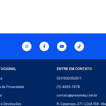
TUCIONAL
ENTRE EM CONTATO
sa
5511932352617
a de Privacidade
(11) 4826-7878
to
contato@pressmaq.com.br
 e Devoluções
R. Casarejos, 271 - LOJA 159 - Vil