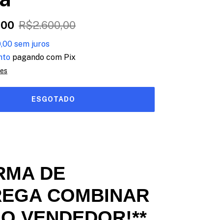
,00
R$2.600,00
,00
sem juros
nto
pagando com Pix
hes
RMA DE
REGA COMBINAR
 O VENDEDOR
!**