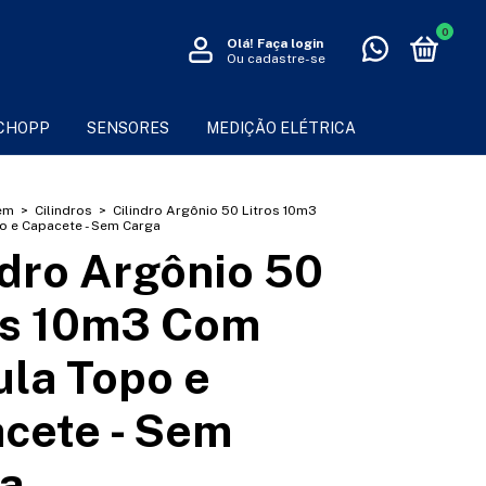
0
Olá!
Faça login
Ou cadastre-se
 CHOPP
SENSORES
MEDIÇÃO ELÉTRICA
em
>
Cilindros
>
Cilindro Argônio 50 Litros 10m3
o e Capacete - Sem Carga
ndro Argônio 50
os 10m3 Com
ula Topo e
cete - Sem
a