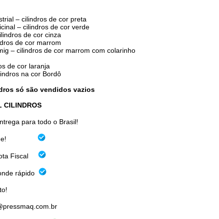
trial – cilindros de cor preta
cinal – cilindros de cor verde
ilindros de cor cinza
indros de cor marrom
mig – cilindros de cor marrom com colarinho
ros de cor laranja
ilindros na cor Bordô
ndros só são vendidos vazios
L CILINDROS
ntrega para todo o Brasil!
estoque!
Nota Fiscal
onde rápido
to!
@pressmaq.com.br